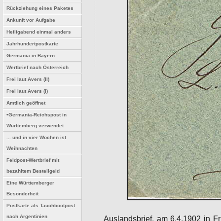
Rückziehung eines Paketes
Ankunft vor Aufgabe
Heiligabend einmal anders
Jahrhundertpostkarte
Germania in Bayern
Wertbrief nach Österreich
Frei laut Avers (II)
Frei laut Avers (I)
Amtlich geöffnet
•Germania-Reichspost in
Württemberg verwendet
... und in vier Wochen ist
Weihnachten
Feldpost-Wertbrief mit
bezahltem Bestellgeld
Eine Württemberger
Besonderheit
Postkarte als Tauchbootpost
nach Argentinien
Auslandsbrief, am 6.4.1902 in F