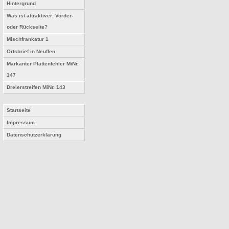
Hintergrund
Was ist attraktiver: Vorder-
oder Rückseite?
Mischfrankatur 1
Ortsbrief in Neuffen
Markanter Plattenfehler MiNr.
147
Dreierstreifen MiNr. 143
Startseite
Impressum
Datenschutzerklärung