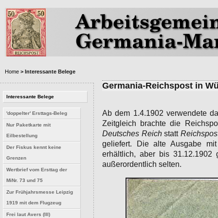
Home
> Interessante Belege
Germania-Reichspost in Wü
Interessante Belege
Ab dem 1.4.1902 verwendete da
'doppelter' Ersttags-Beleg
Zeitgleich brachte die Reichs
Nur Paketkarte mit
Deutsches Reich
statt
Reichspos
Eilbestellung
geliefert. Die alte Ausgabe mi
Der Fiskus kennt keine
erhältlich, aber bis 31.12.1902
Grenzen
außerordentlich selten.
Wertbrief vom Ersttag der
MiNr. 73 und 75
Zur Frühjahrsmesse Leipzig
1919 mit dem Flugzeug
Frei laut Avers (III)