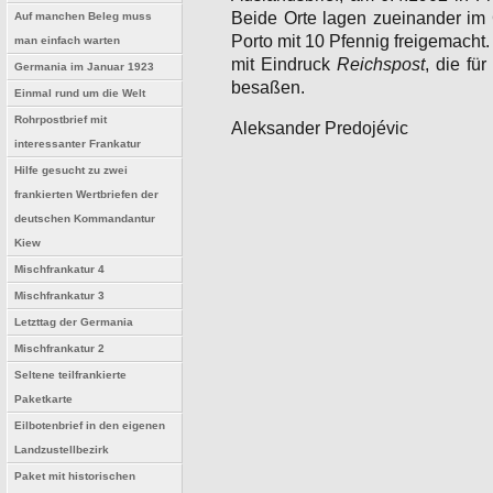
Beide Orte lagen zueinander im
Auf manchen Beleg muss
Porto mit 10 Pfennig freigemach
man einfach warten
mit Eindruck
Reichspost
, die fü
Germania im Januar 1923
besaßen.
Einmal rund um die Welt
Rohrpostbrief mit
Aleksander Predojévic
interessanter Frankatur
Hilfe gesucht zu zwei
frankierten Wertbriefen der
deutschen Kommandantur
Kiew
Mischfrankatur 4
Mischfrankatur 3
Letzttag der Germania
Mischfrankatur 2
Seltene teilfrankierte
Paketkarte
Eilbotenbrief in den eigenen
Landzustellbezirk
Paket mit historischen