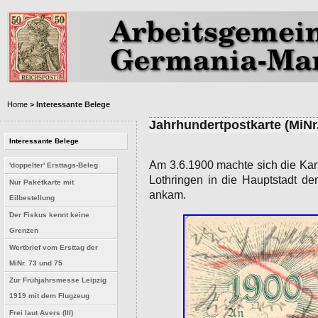
Home
> Interessante Belege
Jahrhundertpostkarte (MiNr.
Interessante Belege
Am 3.6.1900 machte sich die Kart
'doppelter' Ersttags-Beleg
Lothringen in die Hauptstadt de
Nur Paketkarte mit
ankam.
Eilbestellung
Der Fiskus kennt keine
Grenzen
Wertbrief vom Ersttag der
MiNr. 73 und 75
Zur Frühjahrsmesse Leipzig
1919 mit dem Flugzeug
Frei laut Avers (III)