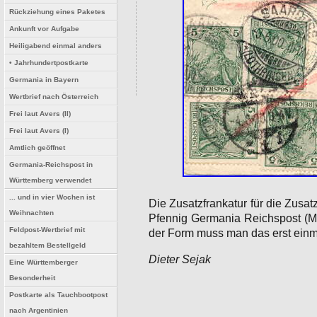
Rückziehung eines Paketes
Ankunft vor Aufgabe
Heiligabend einmal anders
• Jahrhundertpostkarte
Germania in Bayern
Wertbrief nach Österreich
Frei laut Avers (II)
Frei laut Avers (I)
Amtlich geöffnet
Germania-Reichspost in
Württemberg verwendet
... und in vier Wochen ist
Die Zusatzfrankatur für die Zusa
Weihnachten
Pfennig Germania Reichspost (MiN
Feldpost-Wertbrief mit
der Form muss man das erst einm
bezahltem Bestellgeld
Dieter Sejak
Eine Württemberger
Besonderheit
Postkarte als Tauchbootpost
nach Argentinien