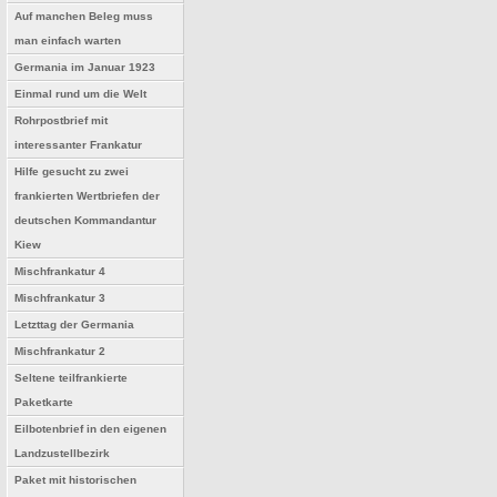
Auf manchen Beleg muss
man einfach warten
Germania im Januar 1923
Einmal rund um die Welt
Rohrpostbrief mit
interessanter Frankatur
Hilfe gesucht zu zwei
frankierten Wertbriefen der
deutschen Kommandantur
Kiew
Mischfrankatur 4
Mischfrankatur 3
Letzttag der Germania
Mischfrankatur 2
Seltene teilfrankierte
Paketkarte
Eilbotenbrief in den eigenen
Landzustellbezirk
Paket mit historischen