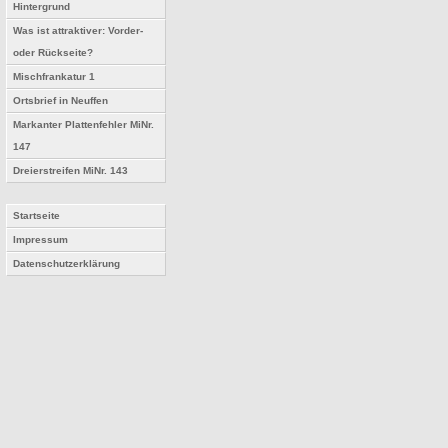
Hintergrund
Was ist attraktiver: Vorder-
oder Rückseite?
Mischfrankatur 1
Ortsbrief in Neuffen
Markanter Plattenfehler MiNr.
147
Dreierstreifen MiNr. 143
Startseite
Impressum
Datenschutzerklärung